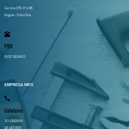
Carrera 27B # 5-88
Bogota /Colombia
PBX
(601) 5831663
EMPRESA INFO
Celulares
313 4392699
321 4573931