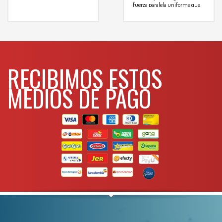
fuerza paralela uniforme que
WHATSAPP
3134392699
evita que se delineen los
pistones
Mango de la matraca gira 360°
lo que permite adaptarse a
prácticamente cualquier
sistema de frenos de disco
Matraca reversible facilita tanto
RECIBIMOS ESTOS
la compresión del pistón
Para mas info
MEDIOS DE PAGO
comunicarse al
WHATSAPP
3134392699