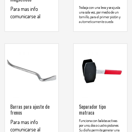
Trabaja con una leva y se ajusta
Para mas info
una sola vez, por medio de un
comunicarse al
tornillo, para el primer pistón y
autometicamente queda
WHATSAPP
3134392699
ajustado para lo demas
Para mas info
comunicarse al
WHATSAPP
3134392699
Barras para ajuste de
Separador tipo
frenos
matraca
Funciona con balatas activas
Para mas info
por uno, dos o cuatro pistones
comunicarse al
Su disño permite generar una