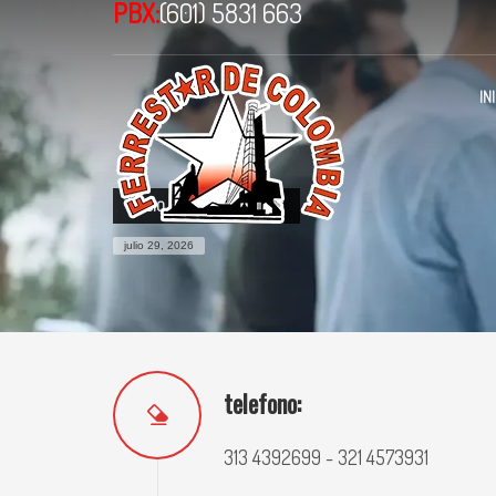
PBX:
(601) 5831 663
IN
INICIO
CONTACTENOS
julio 29, 2026
telefono:
313 4392699 - 321 4573931