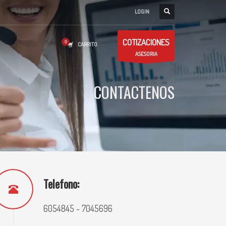
LOGIN
COTIZACIONES
CARRITO
ASESORIA
CONTACTENOS
Telefono:
6054845 - 7045696