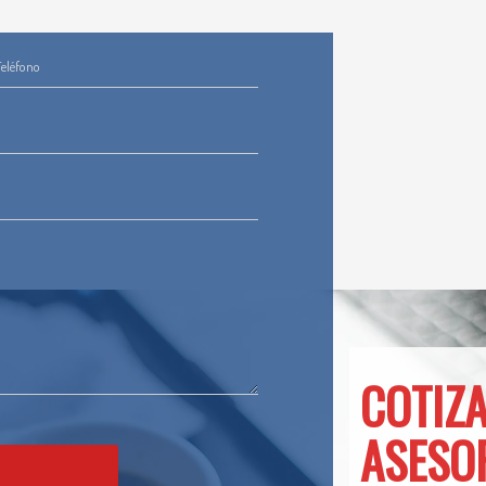
Teléfono
COTIZ
ASESO
r