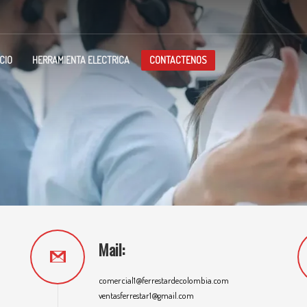
ICIO
HERRAMIENTA ELECTRICA
CONTACTENOS
Mail:
comercial1@ferrestardecolombia.com
ventasferrestar1@gmail.com