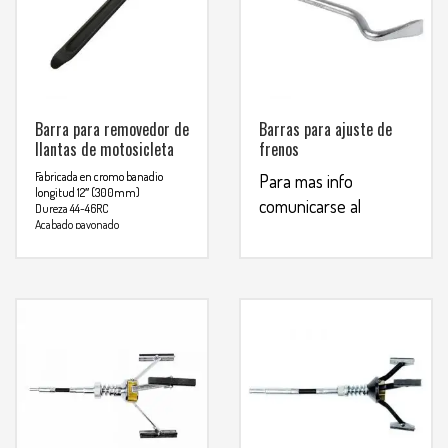
Barra para removedor de
Barras para ajuste de
llantas de motosicleta
frenos
Fabricada en cromo banadio
Para mas info
longitud 12″ (300mm)
comunicarse al
Dureza 44-46RC
Acabado pavonado
WHATSAPP
3134392699
Para mas info
comunicarse al
WHATSAPP
3134392699