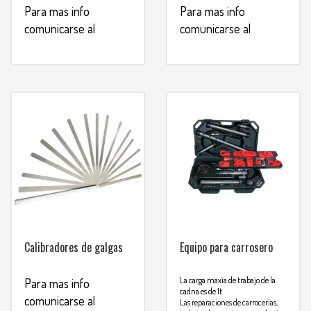
Para mas info
Para mas info
comunicarse al
comunicarse al
WHATSAPP
WHATSAPP
3134392699
3134392699
Calibradores de galgas
Equipo para carrosero
La carga maxia de trabajo de la
Para mas info
cadna es de 1t
comunicarse al
Las reparaciones de carrocerias,