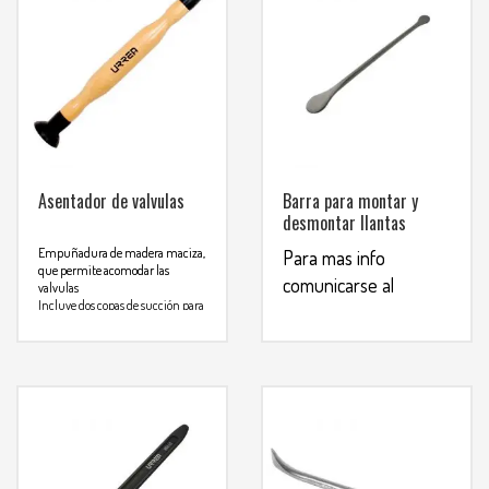
Asentador de valvulas
Barra para montar y
desmontar llantas
Empuñadura de madera maciza,
Para mas info
que permite acomodar las
comunicarse al
valvulas
Incluye dos copas de succión para
WHATSAPP
usar cuando se manipulanlas
3134392699
válvulas sin ranuras de cabeza
plana
Para mas info
comunicarse al
WHATSAPP
3134392699