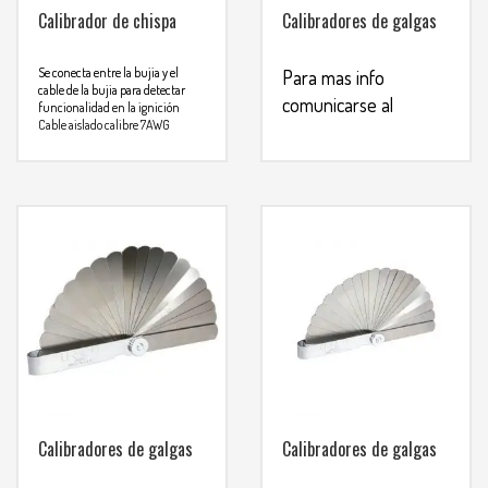
Calibrador de chispa
Calibradores de galgas
Se conecta entre la bujia y el
Para mas info
cable de la bujia para detectar
comunicarse al
funcionalidad en la ignición
Cable aislado calibre 7AWG
WHATSAPP
Punta expuesta 2-1/8″diametro
3134392699
de punta 1/4″
Para mas info
comunicarse al
WHATSAPP
3134392699
Calibradores de galgas
Calibradores de galgas