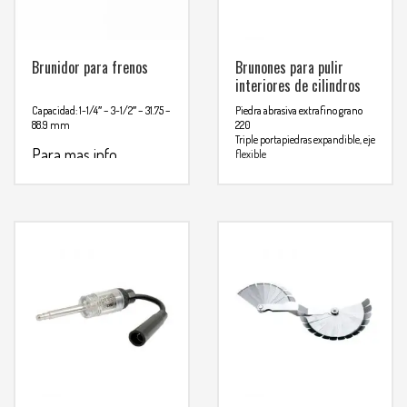
Brunidor para frenos
Brunones para pulir
interiores de cilindros
Capacidad: 1-1/4″ – 3-1/2″ – 31.75 –
Piedra abrasiva extrafino grano
88.9 mm
220
Triple portapiedras expandible, eje
Para mas info
flexible
Piedras intercambiables
comunicarse al
Para mas info
WHATSAPP
3134392699
comunicarse al
WHATSAPP
3134392699