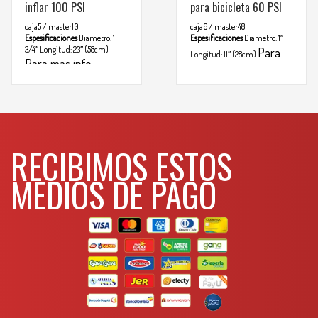
inflar 100 PSI
para bicicleta 60 PSI
caja5 / master10
caja6 / master48
Espesificaciones
Diametro: 1
Espesificaciones
Diametro: 1″
3/4″
Longitud: 23″ (58cm)
Para
Longitud: 11″ (28cm)
Para mas info
mas info
comunicarse al
comunicarse al
WHATSAPP
3134392699
WHATSAPP
3134392699
RECIBIMOS ESTOS
MEDIOS DE PAGO