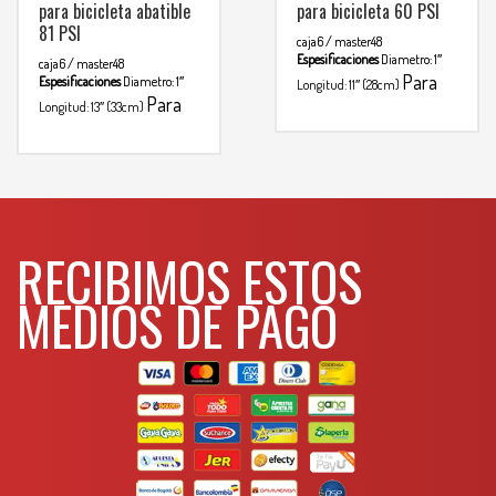
para bicicleta abatible
para bicicleta 60 PSI
81 PSI
caja6 / master48
Espesificaciones
Diametro: 1″
caja6 / master48
Para
Espesificaciones
Diametro: 1″
Longitud: 11″ (28cm)
Para
mas info
Longitud: 13″ (33cm)
mas info
comunicarse al
comunicarse al
WHATSAPP
3134392699
WHATSAPP
3134392699
RECIBIMOS ESTOS
MEDIOS DE PAGO