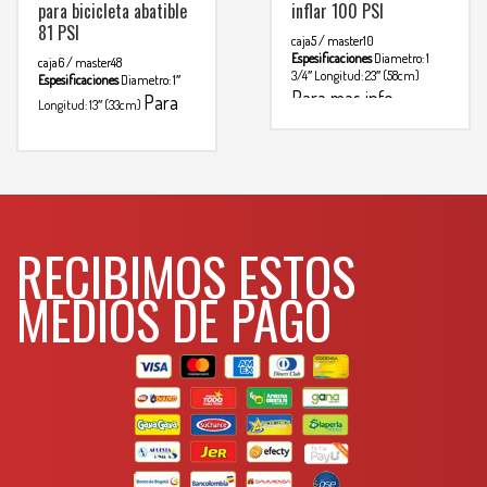
para bicicleta abatible
inflar 100 PSI
81 PSI
caja5 / master10
Espesificaciones
Diametro: 1
caja6 / master48
3/4″
Longitud: 23″ (58cm)
Espesificaciones
Diametro: 1″
Para mas info
Para
Longitud: 13″ (33cm)
comunicarse al
mas info
comunicarse al
WHATSAPP
3134392699
WHATSAPP
3134392699
RECIBIMOS ESTOS
MEDIOS DE PAGO