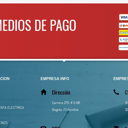
MEDIOS DE PAGO
CION
EMPRESA INFO
EMPRES
Dirección
C
Carrera 27B # 5-88
3
NTA ELECTRICA
Bogota /Colombia
32
ENOS