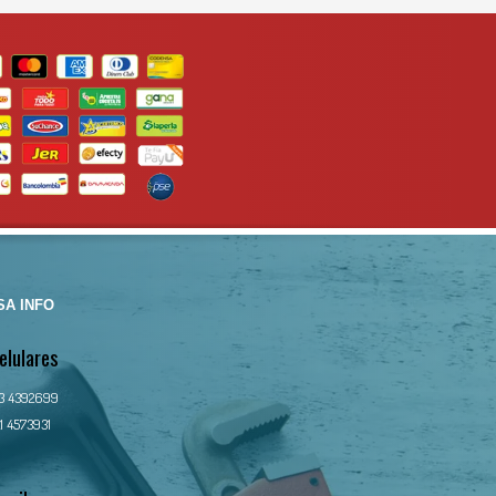
A INFO
elulares
13 4392699
1 4573931