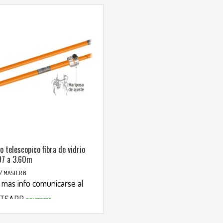
 telescopico fibra de vidrio
97 a 3.60m
/ MASTER 6
 mas info comunicarse al
TSAPP
3134392699