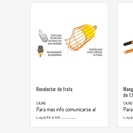
Recolector de fruta
Mango
de 1.
CAJA6
CAJA3 
Para mas info comunicarse al
Para
WHATSAPP
WHA
3134392699