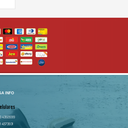
A INFO
elulares
13 4392699
1 4573931