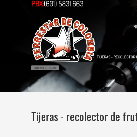
PBX:
(601) 5831 663
IN
INICIO
TIENDA
TRUPER
TIJERAS - RECOLECTOR
agosto 1, 2026
Tijeras - recolector de fr