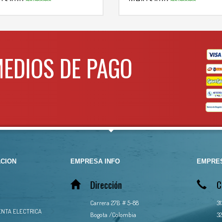
TSAPP
WHATSAPP
3134392699
3134392699
MEDIOS DE PAGO
CION
EMPRESA INFO
EMPRES
Dirección
C
Carrera 27B # 5-88
3
NTA ELECTRICA
Bogota /Colombia
32