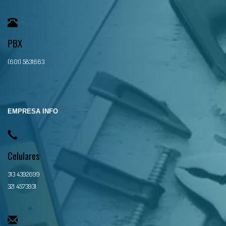
PBX
(601) 5831663
EMPRESA INFO
Celulares
313 4392699
321 4573931