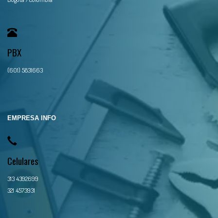
PBX
(601) 5831663
EMPRESA INFO
Celulares
313 4392699
321 4573931