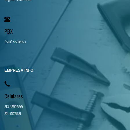
PBX
(601) 5831663
EMPRESA INFO
Celulares
313 4392699
321 4573931