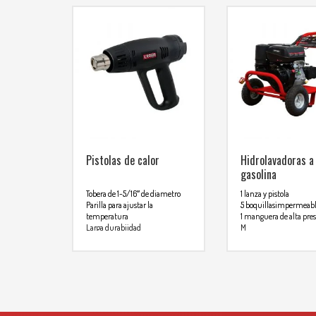
Pistolas de calor
Hidrolavadoras a
gasolina
Tobera de 1-5/16″ de diametro
1 lanza y pistola
Parilla para ajustar la
5 boquillasimpermeab
temperatura
1 manguera de alta pres
Larga durabiidad
M
Alta resistencia de impactos
Para mas info
Interruptor de 3 pociciones:
caliente frio y apagado
comunicarse al
Rendimiento 30% superior al
promedio del segmento
WHATSAPP
3134
Cuenta con sensor de protección
contra sobrecalentamiento