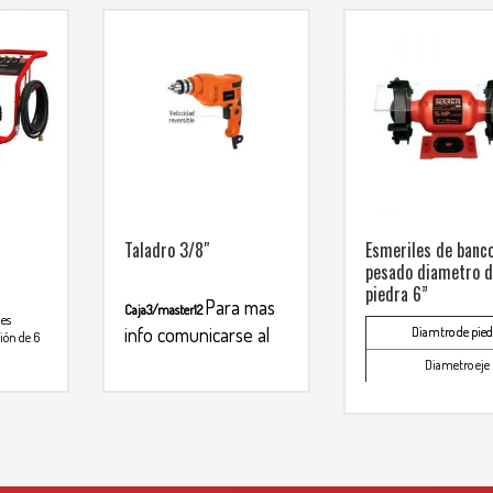
Taladro 3/8″
Esmeriles de banc
pesado diametro 
piedra 6”
Para mas
Caja3/master12
les
info comunicarse al
Diamtro de pied
ión de 6
Diametro eje
WHATSAPP
3134392699
Pontencia
Voltaje / Frecuen
392699
Velocidad en vac