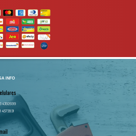
ión
50/15min
Maximo 7 h
14.6kg
92699
A INFO
elulares
13 4392699
1 4573931
mail