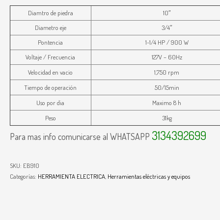
Diamtro de piedra
10″
Diametro eje
3/4″
Pontencia
1-1/4 HP / 900 W
Voltaje / Frecuencia
127V – 60Hz
Velocidad en vacio
1,750 rpm
Tiempo de operación
50/15min
Uso por dia
Maximo 8 h
Peso
31kg
3134392699
Para mas info comunicarse al WHATSAPP
SKU:
EB910
Categorías:
HERRAMIENTA ELECTRICA
,
Herramientas eléctricas y equipos