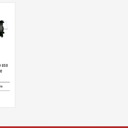
o uso
de
ra
6″
1/2″
3 HP / 570 W
cia
127V – 60Hz
io
3,450 rpm