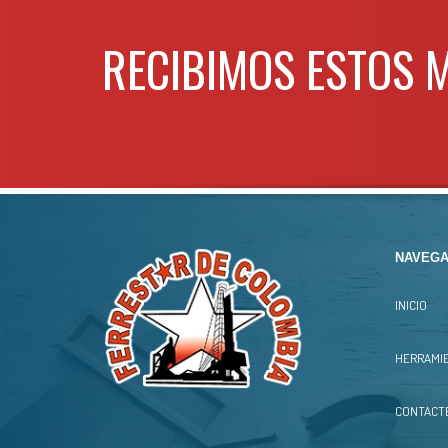
Potencia
1,
RECIBIMOS ESTOS 
Amperaje
n
Voltaje / Frecuencia
120
Rangos de temperatura
60 °C
Tiempos de operación
45min
Suministro de aire
300-5
peso
0
Para mas info
comunicarse al
WHATSAPP
3134392699
NAVEGA
INICIO
HERRAMIE
CONTACT