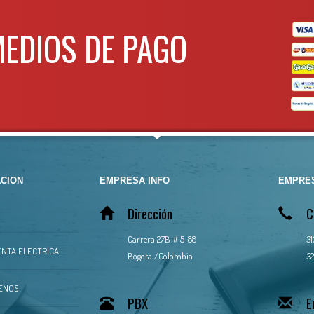
Tiempo de operac
800 W
Uso por dia
MEDIOS DE PAGO
 / a
Peso
V-60Hz
 – 600 °C
Para mas info
 / 10min
comunicarse al
00 1/min
.85kg
WHATSAPP
31343
CION
EMPRESA INFO
EMPRES
Dirección
C
Carrera 27B # 5-88
3
NTA ELECTRICA
Bogota /Colombia
32
ENOS
PBX
E