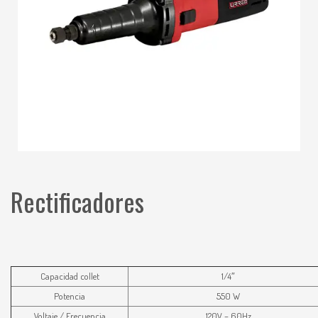
Rectificadores
Capacidad collet
1/4″
Potencia
550 W
Voltaje / Frecuencia
120V – 60Hz