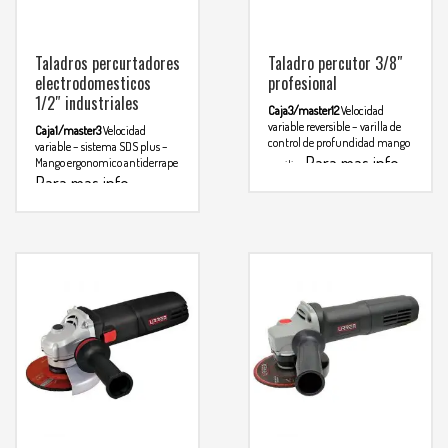
Taladros percurtadores
Taladro percutor 3/8″
electrodomesticos
profesional
1/2″ industriales
Caja3/master12
Velocidad
variable reversible – varilla de
Caja1/master3
Velocidad
control de profundidad mango
variable – sistema SDS plus –
Para mas info
Mango ergonomico antiderrape
auxiliar
Para mas info
comunicarse al
comunicarse al
WHATSAPP
3134392699
WHATSAPP
3134392699