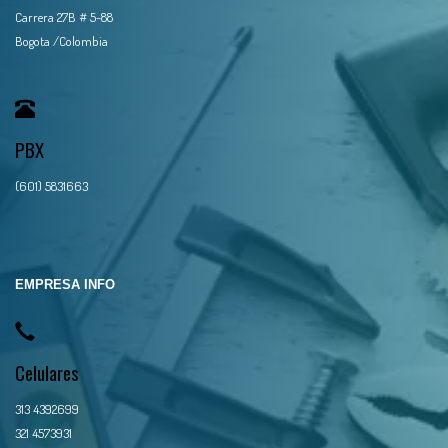
Carrera 27B # 5-88
Bogota /Colombia
PBX
(601) 5831663
EMPRESA INFO
Celulares
313 4392699
321 4573931