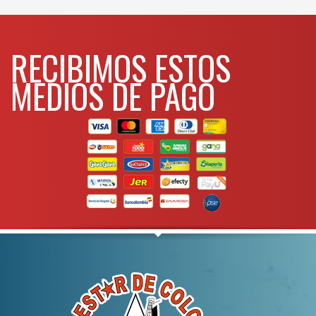
de trabajo: 50min de trabajo –
20 min de descanso
Minimo
Velocidad en vacio
Para mas
diario: 6 horas
Tiempo de operación
info comunicarse al
RECIBIMOS ESTOS
Uso por dia
WHATSAPP
3134392699
MEDIOS DE PAGO
Peso
Para mas info
comunicarse al
WHATSAPP
3134392699