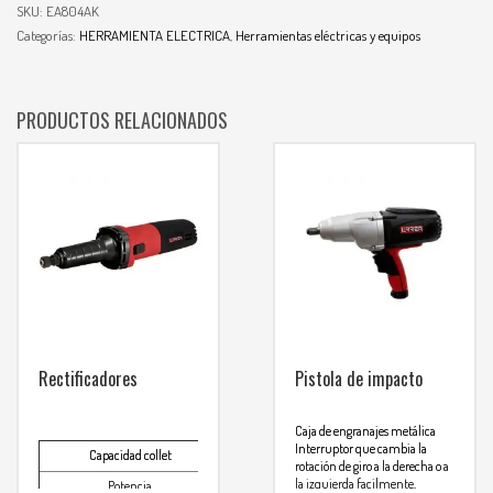
SKU:
EA804AK
Categorías:
HERRAMIENTA ELECTRICA
,
Herramientas eléctricas y equipos
PRODUCTOS RELACIONADOS
Rectificadores
Pistola de impacto
Caja de engranajes metálica
Interruptor que cambia la
Capacidad collet
1/4″
rotación de giro a la derecha o a
la izquierda facilmente,
Potencia
550 W