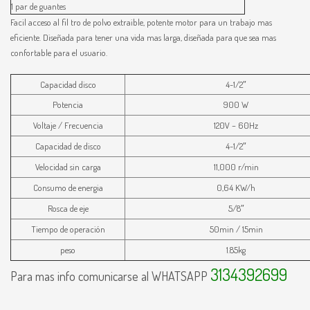
1 par de guantes
Facil acceso al fil tro de polvo extraible, potente motor para un trabajo mas
eficiente. Diseñada para tener una vida mas larga, diseñada para que sea mas
confortable para el usuario.
Capacidad disco
4-1/2″
Potencia
900 W
Voltaje / Frecuencia
120V – 60Hz
Capacidad de disco
4-1/2″
Velocidad sin carga
11,000 r/min
Consumo de energia
0,64 KW/h
Rosca de eje
5/8″
Tiempo de operación
50min / 15min
peso
1.85kg
3134392699
Para mas info comunicarse al WHATSAPP