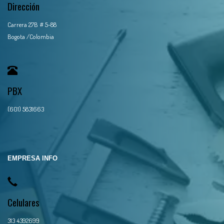
Dirección
Carrera 27B # 5-88
Bogota /Colombia
PBX
(601) 5831663
EMPRESA INFO
Celulares
313 4392699