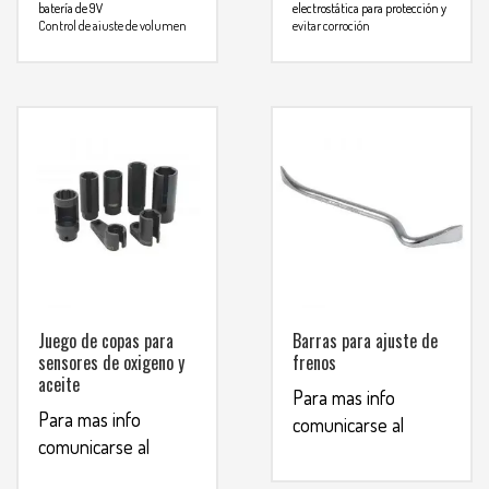
batería de 9V
electrostática para protección y
Control de ajuste de volumen
evitar corroción
Extención flexible que permite
Cable 100% cobre, 4 AWGpara
escuchar ruidos en lugares de
maximo desempeño
dificil acceso
Para mas info
Audifonos de alta sensibilidad
que bloquean el ruido interior
comunicarse al
Para mas info
WHATSAPP
3134392699
comunicarse al
WHATSAPP
3134392699
Juego de copas para
Barras para ajuste de
sensores de oxigeno y
frenos
aceite
Para mas info
Para mas info
comunicarse al
comunicarse al
WHATSAPP
3134392699
WHATSAPP
3134392699