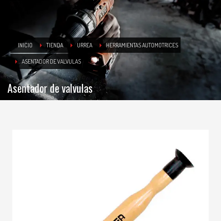
INICIO
TIENDA
URREA
HERRAMIENTAS AUTOMOTRICES
ASENTADOR DE VALVULAS
Asentador de valvulas