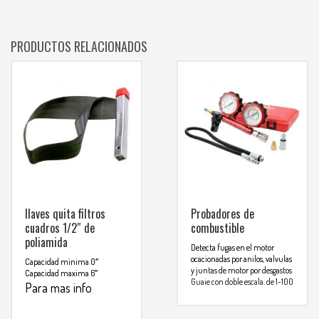
PRODUCTOS RELACIONADOS
llaves quita filtros
Probadores de
cuadros 1/2″ de
combustible
poliamida
Detecta fugas en el motor
ocacionadas por anilos, valvulas
Capacidad minima 0″
y juntas de motor por desgastos
Capacidad maxima 6″
Guaje con doble escala, de 1-100
Para mas info
psi y 0-7bar. Incluye protección
comunicarse al
plástica
Temperatura maxima 190° F,