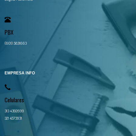
PBX
(601) 5831663
EMPRESA INFO
Celulares
313 4392699
321 4573931