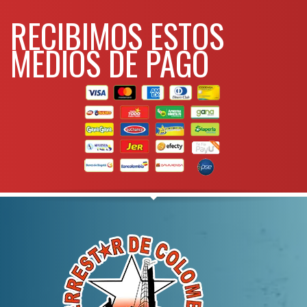
Matraca reversible facilita tanto
RECIBIMOS ESTOS
la compresión del pistón
Para mas info
MEDIOS DE PAGO
comunicarse al
WHATSAPP
3134392699