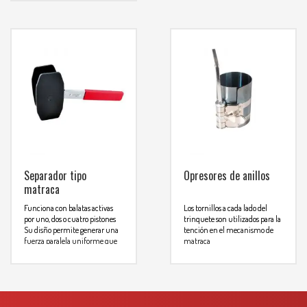
WHATSAPP
65° C
3134392699
Para mas info
comunicarse al
WHATSAPP
3134392699
Separador tipo
Opresores de anillos
matraca
Funciona con balatas activas
Los tornillos a cada lado del
por uno, dos o cuatro pistones
trinquete son utilizados para la
Su disño permite generar una
tención en el mecanismo de
fuerza paralela uniforme que
matraca
evita que se delineen los
Para mas info
pistones
Mango de la matraca gira 360°
comunicarse al
lo que permite adaptarse a
prácticamente cualquier
WHATSAPP
3134392699
sistema de frenos de disco