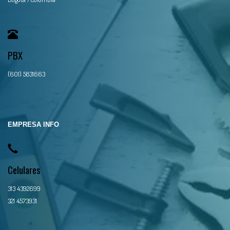
PBX
(601) 5831663
EMPRESA INFO
Celulares
313 4392699
321 4573931