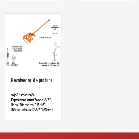
comunicarse al
WHATSAPP
3134392699
Revolvedor de pintura
caja2 / master24
Espesificaciones
Zanco: 3/8″
(1cm)
Diametro: 3 15/16″
(10cm)
Altura: 12 5/8″ (55cm)
Para mas info
comunicarse al
WHATSAPP
3134392699