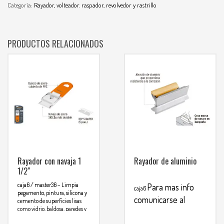
Categoría:
Rayador, volteador. raspador, revolvedor y rastrillo
PRODUCTOS RELACIONADOS
Rayador con navaja 1
Rayador de aluminio
1/2″
caja6 / master36
– Limpia
Para mas info
caja6
pegamento, pintura, silicona y
comunicarse al
cemento de superficies lisas
como vidrio, baldosa, paredes y
WHATSAPP
3134392699
Para mas info
metal