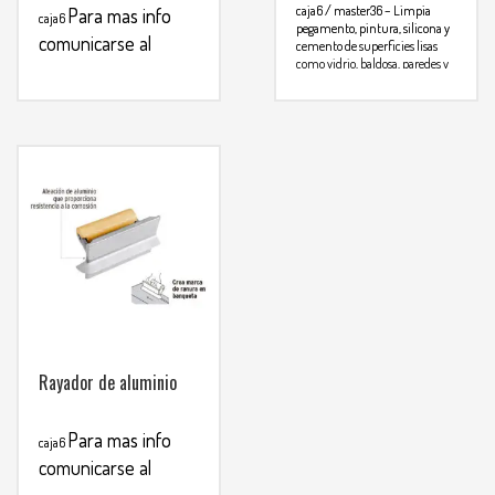
caja6 / master36
– Limpia
Para mas info
caja6
pegamento, pintura, silicona y
comunicarse al
cemento de superficies lisas
como vidrio, baldosa, paredes y
WHATSAPP
3134392699
Para mas info
metal
comunicarse al
WHATSAPP
3134392699
Rayador de aluminio
Para mas info
caja6
comunicarse al