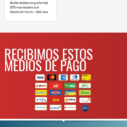
de alta resistencia que brinda
50% mas resistencia al
desprendimiento
– Ideal para
cortes dificiles y eliminar
Para
sobrante de de azuelo
mas info
comunicarse al
WHATSAPP
RECIBIMOS ESTOS
3134392699
MEDIOS DE PAGO