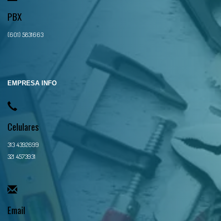
PBX
(601) 5831663
EMPRESA INFO
Celulares
313 4392699
321 4573931
Email