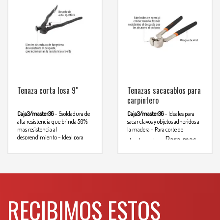
Tenaza corta losa 9″
Tenazas sacacablos para
carpintero
Caja3/master36
– Ssoldadura de
Caja3/master36
– Ideales para
alta resistencia que brinda 50%
sacar clavos y objetos adheridos a
mas resistencia al
la madera
– Para corte de
desprendimiento
– Ideal para
Para mas
alambre y clavos
cortes dificiles y eliminar
info comunicarse al
Para
sobrante de de azuelo
mas info comunicarse
WHATSAPP
3134392699
al WHATSAPP
3134392699
RECIBIMOS ESTOS