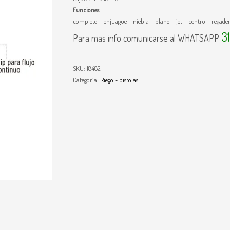
Funciones
completo – enjuague – niebla – plano – jet – centro – regade
3
Para mas info comunicarse al WHATSAPP
SKU:
18482
Categoría:
Riego - pistolas