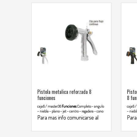
Pistola metalica reforzada 8
Pisto
funciones
8 fun
caja6 / master36
Funciones
Completo – angulo
caja6 
– niebla – plano – jet – centro – regadera – cono
– niebl
Para mas info comunicarse al
Para
WHATSAPP
WHA
3134392699