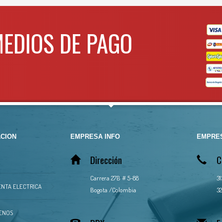
MEDIOS DE PAGO
CION
EMPRESA INFO
EMPRES
Dirección
C
Carrera 27B # 5-88
3
NTA ELECTRICA
Bogota /Colombia
32
ENOS