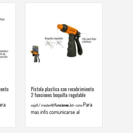
iento
Pistola plastica con recubrimiento
2 funciones boquilla regulable
ara
Para
caja6 / master48
Funciones
Jet- cono
mas info comunicarse al
WHATSAPP
3134392699