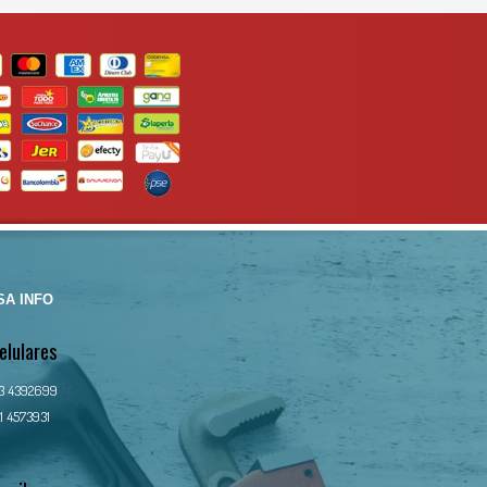
A INFO
elulares
13 4392699
1 4573931