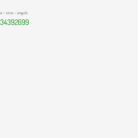
ra – cono – angulo
134392699