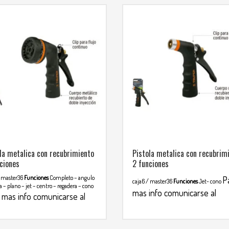
la metalica con recubrimiento
Pistola metalica con recubrim
ciones
2 funciones
/ master36
Funciones
Completo – angulo
P
caja6 / master36
Funciones
Jet- cono
a – plano – jet – centro – regadera – cono
mas info comunicarse al
 mas info comunicarse al
WHATSAPP
3134392699
TSAPP
3134392699