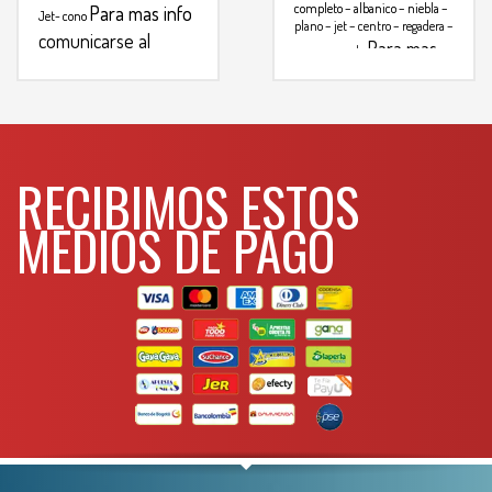
completo – albanico – niebla –
Para mas info
Jet- cono
plano – jet – centro – regadera –
comunicarse al
Para mas
cono – angulo
WHATSAPP
info comunicarse al
3134392699
WHATSAPP
3134392699
RECIBIMOS ESTOS
MEDIOS DE PAGO