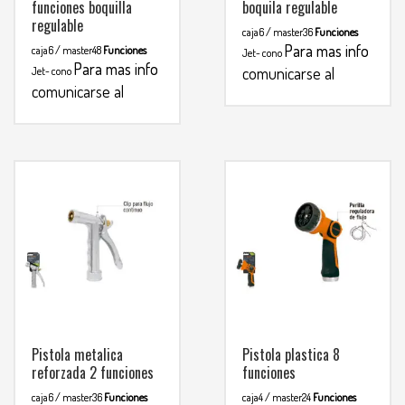
funciones boquilla
boquila regulable
regulable
caja6 / master36
Funciones
Para mas info
caja6 / master48
Funciones
Jet- cono
Para mas info
comunicarse al
Jet- cono
comunicarse al
WHATSAPP
3134392699
WHATSAPP
3134392699
Pistola metalica
Pistola plastica 8
reforzada 2 funciones
funciones
caja6 / master36
Funciones
caja4 / master24
Funciones