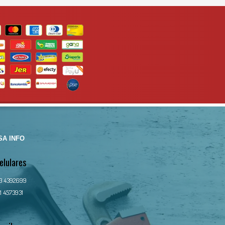
A INFO
elulares
13 4392699
1 4573931