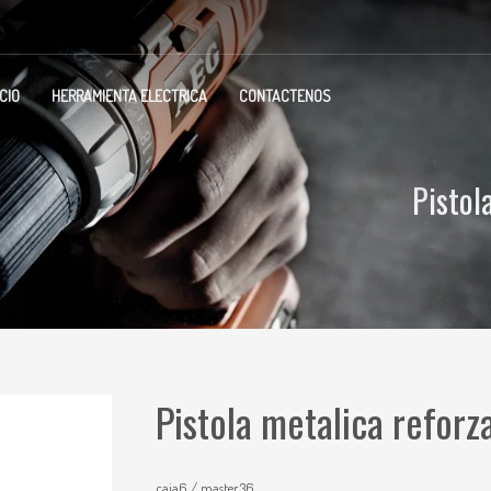
ICIO
HERRAMIENTA ELECTRICA
CONTACTENOS
Pistol
Pistola metalica reforz
caja6 / master36