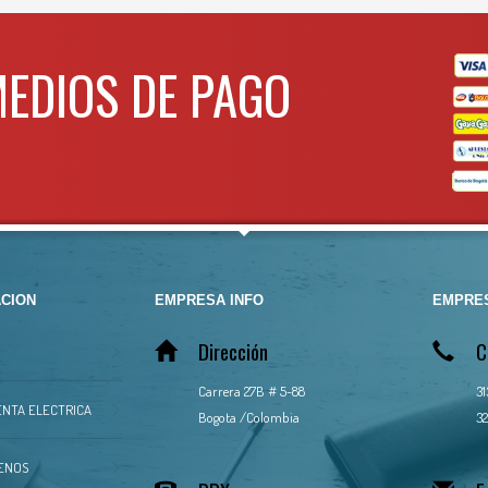
MEDIOS DE PAGO
CION
EMPRESA INFO
EMPRES
Dirección
C
Carrera 27B # 5-88
3
NTA ELECTRICA
Bogota /Colombia
32
ENOS