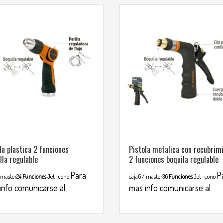
la plastica 2 funciones
Pistola metalica con recubrim
lla regulable
2 funciones boquila regulable
Para
P
 master24
Funciones
Jet- cono
caja6 / master36
Funciones
Jet- cono
info comunicarse al
mas info comunicarse al
TSAPP
WHATSAPP
3134392699
3134392699