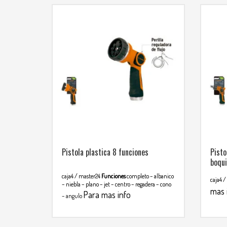
Pistola plastica 8 funciones
Pisto
boqui
caja4 / master24
Funciones
completo – albanico
caja4 /
– niebla – plano – jet – centro – regadera – cono
mas 
Para mas info
– angulo
WHA
comunicarse al WHATSAPP
3134392699