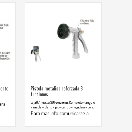
iento
Pistola metalica reforzada 8
funciones
caja6 / master36
Funciones
Completo – angulo
ara
– niebla – plano – jet – centro – regadera – cono
Para mas info comunicarse al
WHATSAPP
3134392699