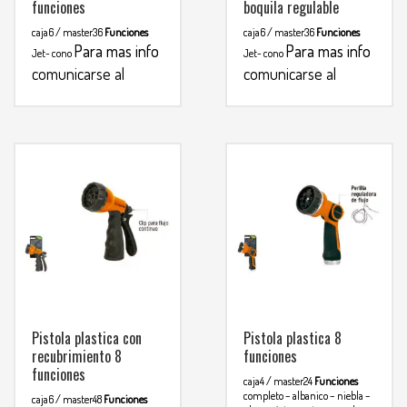
funciones
boquila regulable
caja6 / master36
Funciones
caja6 / master36
Funciones
Para mas info
Para mas info
Jet- cono
Jet- cono
comunicarse al
comunicarse al
WHATSAPP
WHATSAPP
3134392699
3134392699
Pistola plastica con
Pistola plastica 8
recubrimiento 8
funciones
funciones
caja4 / master24
Funciones
completo – albanico – niebla –
caja6 / master48
Funciones