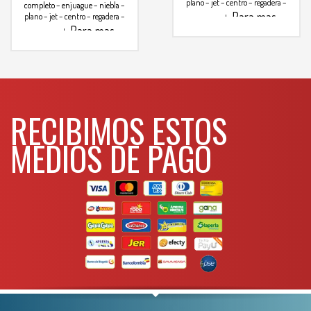
plano – jet – centro – regadera –
completo – enjuague – niebla –
Para mas
plano – jet – centro – regadera –
cono – angulo
Para mas
info comunicarse al
cono – angulo
info comunicarse al
WHATSAPP
3134392699
WHATSAPP
3134392699
RECIBIMOS ESTOS
MEDIOS DE PAGO