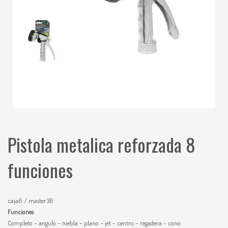
Pistola metalica reforzada 8
funciones
caja6 / master36
Funciones
Completo – angulo – niebla – plano – jet – centro – regadera – cono