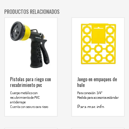
PRODUCTOS RELACIONADOS
Pistolas para riego con
Juego en empaques de
recubrimiento pvc
hule
Cuerpo metálico con
Para conexión 3/4″
recubrimiento de PVC
Medida para accesorios estándar
antiderrape
Para mas info
Cuenta con seguro para riego
continuo
comunicarse al
Presión de trabajo
recomendable de 40 y 50 PSI
WHATSAPP
3134392699