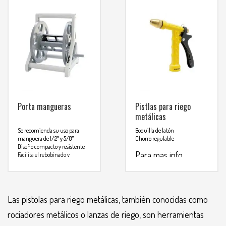
Para mas info
comunicarse al
WHATSAPP
3134392699
Porta mangueras
Pistlas para riego
metálicas
Se recomienda su uso para
Boquilla de latón
manguera de 1/2″ y 5/8″
Chorro regulable
Diseño compacto y resistente
Para mas info
Facilita el rebobinado y
almacenamiento de la
comunicarse al
manguera
Capacidad de 45 – 60 metros de
WHATSAPP
3134392699
manguera
Las pistolas para riego metálicas, también conocidas como
Para mas info
rociadores metálicos o lanzas de riego, son herramientas
comunicarse al