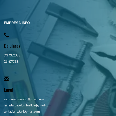
EMPRESA INFO
Celulares
313 4392699
321 4573931
Email
secretariaferrestar@gmail.com
ferrestardecolombialtda@gmail.com
ventasferrestar1@gmail.com