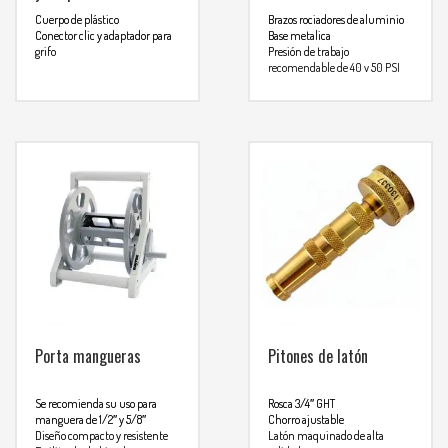
Cuerpo de plástico
Brazos rociadores de aluminio
Conector clic y adaptador para
Base metalica
grifo
Presión de trabajo
recomendable de 40 y 50 PSI
Para mas info
Para mas info
comunicarse al
comunicarse al
WHATSAPP
3134392699
WHATSAPP
3134392699
Porta mangueras
Pitones de latón
Se recomienda su uso para
Rosca 3/4″ GHT
manguera de 1/2″ y 5/8″
Chorro ajustable
Diseño compacto y resistente
Latón maquinado de alta