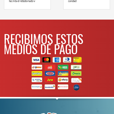
Facilita el rebobinado y
calidad
almacenamiento de la
Para mas info
manguera
Capacidad de 45 – 60 metros de
comunicarse al
manguera
WHATSAPP
3134392699
Para mas info
comunicarse al
RECIBIMOS ESTOS
WHATSAPP
3134392699
MEDIOS DE PAGO