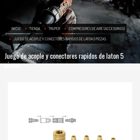
INICIO
TIENDA
TRUPER
COMPRESORES DE AIRE (ACCESORIOS)
JUEGO DE ACOPLE Y CONECTORES RAPIDOS DE LATON 5 PIEZAS
Juego de acople y conectores rapidos de laton 5
piezas