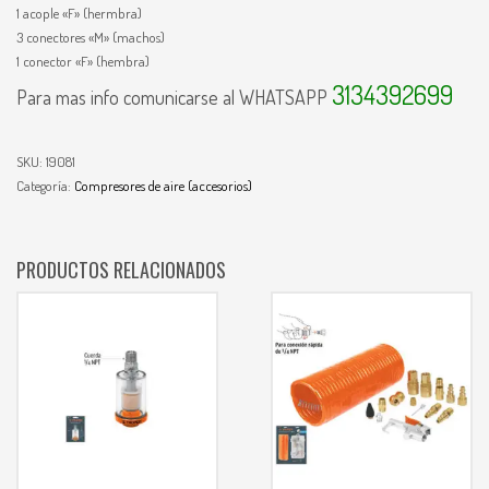
1 acople «F» (hermbra)
3 conectores «M» (machos)
1 conector «F» (hembra)
3134392699
Para mas info comunicarse al WHATSAPP
SKU:
19081
Categoría:
Compresores de aire (accesorios)
PRODUCTOS RELACIONADOS