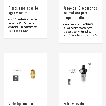
Filtros separador de
Juego de 15 accesorios
agua y aceite
neumaticos para
limpiar e inflar
caja6 / master24
– Presión
maxima: 120 PSI contra
caja4 / master16
Contenido
1
oxidación
– Para usarse con
pistola de aire
2 conectores
pistola para pintar
rapidos tipo «M» (machos,
herramientas neumaticas
laton)
2 acoples rapidos tipo «F»
Para mas info
(hembras, laton)
2 conectores
rapidos tipo «F» (hembras,
comunicarse al
laton)
1 inflador cabeza sencilla
(laton)
1 boquilla de alta presión
WHATSAPP
3134392699
1 niple tipo «FF» de 1/4
(hembras, laton)
1 niple tipo
«MM» de 1/4 (machos, laton)
1
valvula para inflar balones
1
reductor para valvulas (laton)
1
manquera de resorte de 7.5m
Para mas info
comunicarse al
WHATSAPP
3134392699
Niple tipo macho
Filtro y regulador de