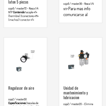
laton 5 piezas
caja6 / master36
– Rosca 1/4
Para mas info
caja6 / master72
– Rosca 1/4
NTP
NTP
Contenido
1 acople «F»
comunicarse al
(hermbra)
3 conectores «M»
(machos)
1 conector «F»
WHATSAPP
3134392699
Para mas info
(hembra)
comunicarse al
WHATSAPP
3134392699
Regulasor de aire
Unidad de
mantenimiento y
lubricacion
caja2 / master50
Espesificaciones
3 escalas de
caja2 / master20
– Elimina