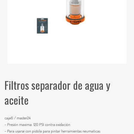
Filtros separador de agua y
aceite
caja6 / master24
– Presión maxima: 120 PSI contra oxidación
– Para usarse con pistola para pintar herramientas neumaticas