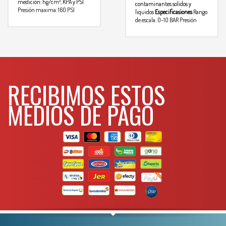
medición: hg/cm³, KPA y PSI
contaminantes solidos y
Presión maxima: 160 PSI
liquidos
Especificasiones
Rango
Para mas info
de escala: 0-10 BAR
Presión
Para mas
comunicarse al
maxima: 140 PSI
info comunicarse al
WHATSAPP
3134392699
WHATSAPP
3134392699
RECIBIMOS ESTOS
MEDIOS DE PAGO