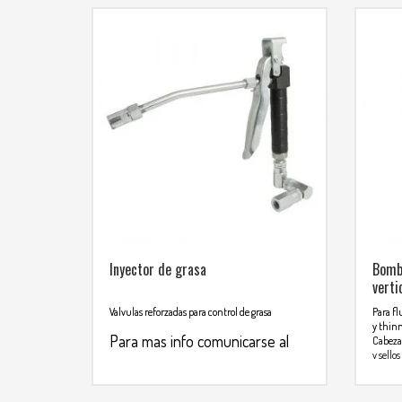
Inyector de grasa
Bomba
verti
Valvulas reforzadas para control de grasa
Para fl
y thin
Para mas info comunicarse al
Cabeza 
y sello
WHATSAPP
no reco
3134392699
corrosi