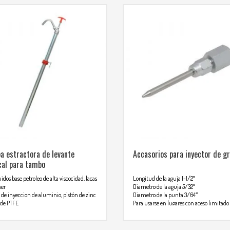
 estractora de levante
Accasorios para inyector de g
cal para tambo
uidos base petroleo de alta viscocidad, lacas
Longitud de la aguja 1-1/2″
ner
Diametro de la aguja 5/32″
de inyeccion de aluminio, pistón de zinc
Diametro de la punta 3/64″
s de PTFE
Para usarse en lugares con aceso limitado
mienda para gasolina y liquidos
Usada para disipar una linea delgada
vos
Para mas info comunicarse 