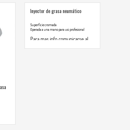
Inyector de grasa neumático
Superficie cromada
Operada a una mano para usi profesional
Para mas info comunicarse al
WHATSAPP
3134392699
rasa
al