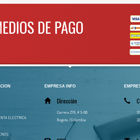
 mas info comunicarse al
WHATSAPP
3134392699
TSAPP
3134392699
MEDIOS DE PAGO
CION
EMPRESA INFO
EMPRES
Dirección
C
Carrera 27B # 5-88
3
NTA ELECTRICA
Bogota /Colombia
32
ENOS