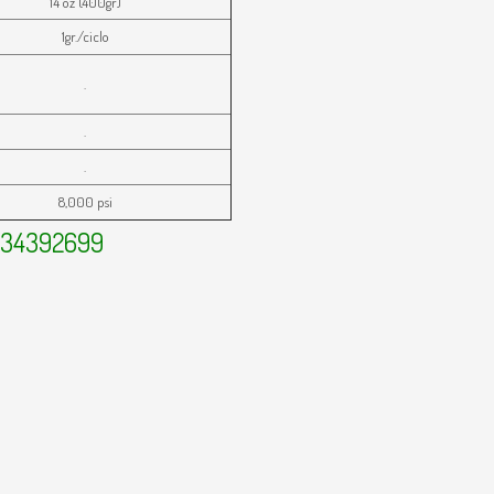
14 oz (400gr)
1gr./ciclo
.
.
.
8,000 psi
134392699