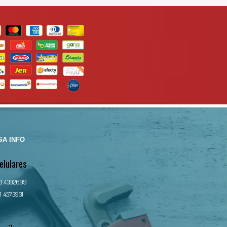
A INFO
elulares
13 4392699
1 4573931