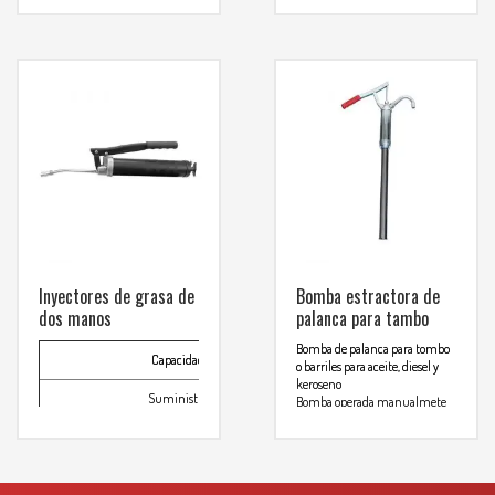
comunicarse al
ambas direcciones
Cuerpo fabricado en hierro
WHATSAPP
3134392699
fundido de alta resistencia
Para mas info
comunicarse al
WHATSAPP
3134392699
Inyectores de grasa de
Bomba estractora de
dos manos
palanca para tambo
Bomba de palanca para tombo
Capacidad
14 oz (400gr)
o barriles para aceite, diesel y
keroseno
Suministro
1gr./ciclo
Bomba operada manualmete
Despacha aproximadamente 13
Llenado por succión o con bomba estractora de grasa
oz (0.3 litos) por bombeo
.
Fabricada con aluminio aleado
que ofrece gran resistencia y
Llenado por succión
.
durabilidad