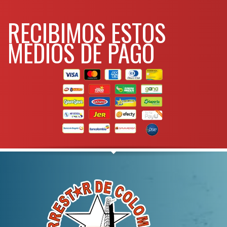
Bombea eficientemente en
Manivela de accionamiento variavle
.
cualquier clima
RECIBIMOS ESTOS
Presión maxima
8,000 psi
Para mas info
MEDIOS DE PAGO
comunicarse al
Para mas info
comunicarse al
WHATSAPP
3134392699
WHATSAPP
3134392699