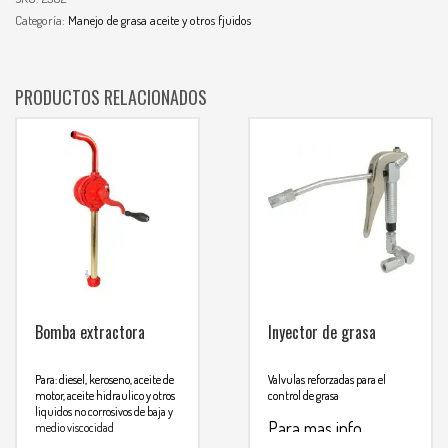
Categoría:
Manejo de grasa aceite y otros fjuidos
PRODUCTOS RELACIONADOS
Bomba extractora
Inyector de grasa
Para: diesel, keroseno, aceite de
Valvulas reforzadas para el
motor, aceite hidraulico y otros
control de grasa
liquidos no corrosivos de baja y
Para mas info
medio viscocidad
Manivela con función en