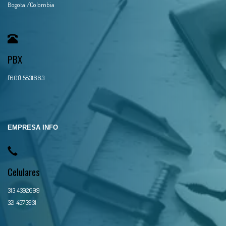
Bogota /Colombia
PBX
(601) 5831663
EMPRESA INFO
Celulares
313 4392699
321 4573931