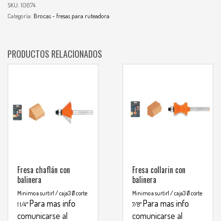
SKU:
10674
Categoría:
Brocas - fresas para ruteadora
PRODUCTOS RELACIONADOS
Fresa chaflán con
Fresa collarin con
balinera
balinera
Minimo a surtir1 / caja3
Ø corte
Minimo a surtir1 / caja3
Ø corte
Para mas info
Para mas info
1 1/4″
7/8″
comunicarse al
comunicarse al