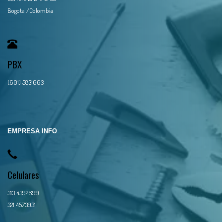
Bogota /Colombia
PBX
(601) 5831663
EMPRESA INFO
Celulares
313 4392699
321 4573931