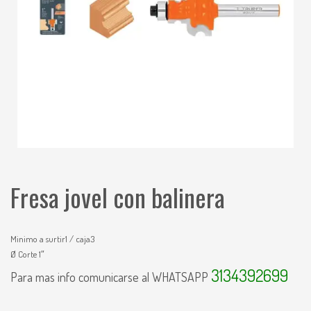
Fresa jovel con balinera
Minimo a surtir1 / caja3
Ø Corte 1″
3134392699
Para mas info comunicarse al WHATSAPP