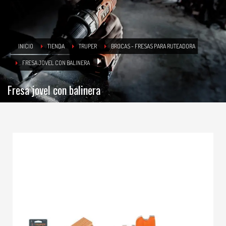
INICIO
TIENDA
TRUPER
BROCAS - FRESAS PARA RUTEADORA
FRESA JOVEL CON BALINERA
Fresa jovel con balinera