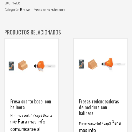
SKU:
11468
Categoría:
Brocas - fresas para ruteadora
PRODUCTOS RELACIONADOS
Fresa cuarto bocel con
Fresas redondeadoras
balinera
de moldura con
balinera
Minimo a surtir1 / caja3
Ø corte
Para mas info
Para
1 1/8″
Minimo a surtir1 / caja3
comunicarse al
mas info