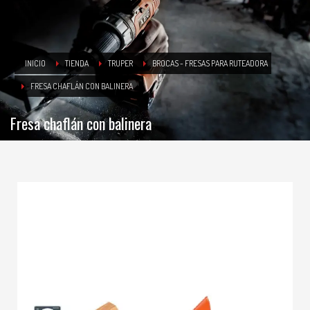
INICIO
TIENDA
TRUPER
BROCAS - FRESAS PARA RUTEADORA
FRESA CHAFLÁN CON BALINERA
Fresa chaflán con balinera