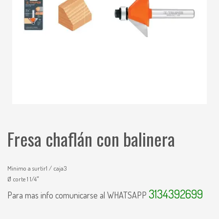
Fresa chaflán con balinera
Minimo a surtir1 / caja3
Ø corte 1 1/4″
3134392699
Para mas info comunicarse al WHATSAPP