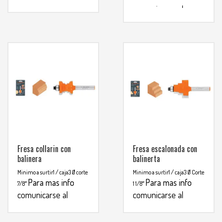
comunicarse al
WHATSAPP
3134392699
WHATSAPP
3134392699
Fresa collarin con
Fresa escalonada con
balinera
balinerta
Minimo a surtir1 / caja3
Ø corte
Minimo a surtir1 / caja3
Ø Corte
Para mas info
Para mas info
7/8″
1 1/8″
comunicarse al
comunicarse al
WHATSAPP
WHATSAPP
3134392699
3134392699