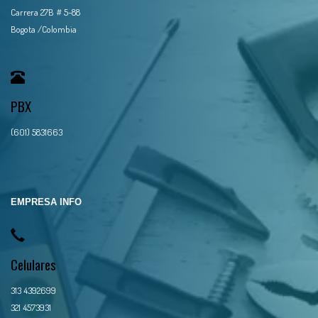
Carrera 27B # 5-88
Bogota /Colombia
PBX
(601) 5831663
EMPRESA INFO
Celulares
313 4392699
321 4573931