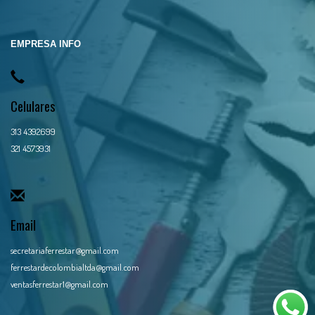
EMPRESA INFO
Celulares
313 4392699
321 4573931
Email
secretariaferrestar@gmail.com
ferrestardecolombialtda@gmail.com
ventasferrestar1@gmail.com