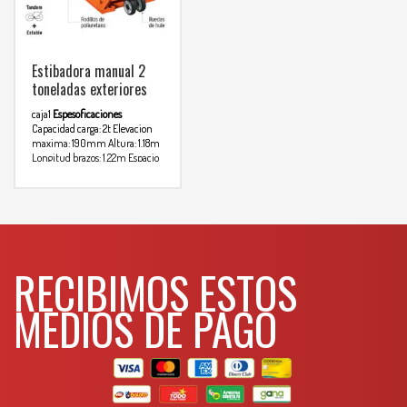
Estibadora manual 2
toneladas exteriores
caja1
Espesoficaciones
Capacidad carga: 2t
Elevacion
maxima: 190mm
Altura: 1.18m
Longitud brazos: 1.22m
Espacio
entre brazos: 365mm
Ancho
Para mas
total: 685mm
info comunicarse al
WHATSAPP
3134392699
RECIBIMOS ESTOS
MEDIOS DE PAGO