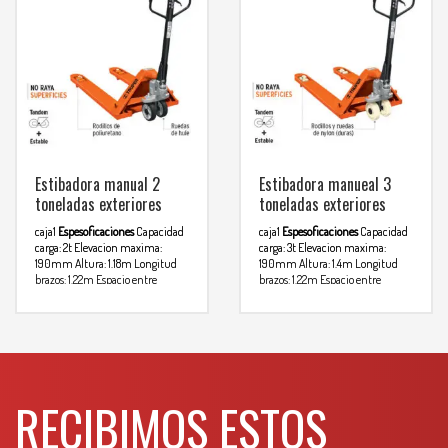
Estibadora manual 2
Estibadora manueal 3
toneladas exteriores
toneladas exteriores
caja1
Espesoficaciones
Capacidad
caja1
Espesoficaciones
Capacidad
carga: 2t
Elevacion maxima:
carga: 3t
Elevacion maxima:
190mm
Altura: 1.18m
Longitud
190mm
Altura: 1.4m
Longitud
brazos: 1.22m
Espacio entre
brazos: 1.22m
Espacio entre
brazos: 365mm
Ancho total:
brazos: 365mm
Ancho total:
Para mas info
Para mas info
685mm
685mm
comunicarse al
comunicarse al
WHATSAPP
WHATSAPP
3134392699
3134392699
RECIBIMOS ESTOS