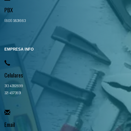
PBX
(601) 5831663
EMPRESA INFO
Celulares
313 4392699
321 4573931
Email