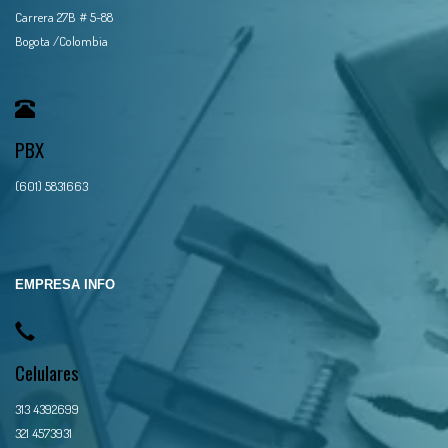
Carrera 27B # 5-88
Bogota /Colombia
PBX
(601) 5831663
EMPRESA INFO
Celulares
313 4392699
321 4573931