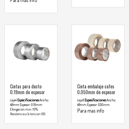
Para mas info
WHATSAPP
comunicarse al
3134392699
WHATSAPP
3134392699
Cintas para ducto
Cinta embalaje cafes
0.19mm de espesor
0.050mm de espesor
caja4
Especificaciones
Ancho:
caja6
Espesificaciones
Ancho:
48mm
Espesor: 0.19mm
48mm
Espesor: 050mm
Elongacion min: 10%
Para mas info
Resistencia a la tencion 165
comunicarse al
Para mas info
hgf/cm²
comunicarse al
WHATSAPP
3134392699