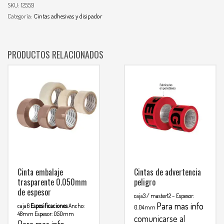
SKU:
12559
Categoría:
Cintas adhesivas y disipador
PRODUCTOS RELACIONADOS
Cinta embalaje
Cintas de advertencia
trasparente 0.050mm
peligro
de espesor
caja3 / master12
– Espesor:
Para mas info
caja6
Espesificaciones
Ancho:
0.04mm
48mm
Espesor: 050mm
comunicarse al