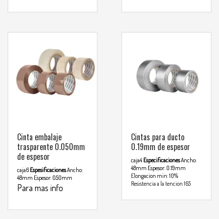
comunicarse al
WHATSAPP
3134392699
WHATSAPP
3134392699
Cinta embalaje
Cintas para ducto
trasparente 0.050mm
0.19mm de espesor
de espesor
caja4
Especificaciones
Ancho:
48mm
Espesor: 0.19mm
caja6
Espesificaciones
Ancho:
Elongacion min: 10%
48mm
Espesor: 050mm
Resistencia a la tencion 165
Para mas info
Para mas info
hgf/cm²
comunicarse al
comunicarse al
WHATSAPP
3134392699