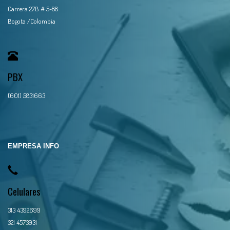
Carrera 27B # 5-88
Bogota /Colombia
PBX
(601) 5831663
EMPRESA INFO
Celulares
313 4392699
321 4573931