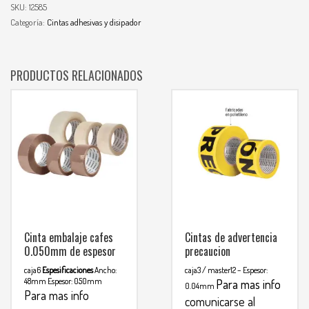
SKU:
12585
Categoría:
Cintas adhesivas y disipador
PRODUCTOS RELACIONADOS
Cinta embalaje cafes
Cintas de advertencia
0.050mm de espesor
precaucion
caja6
Espesificaciones
Ancho:
caja3 / master12
– Espesor:
48mm
Espesor: 050mm
Para mas info
0.04mm
Para mas info
comunicarse al