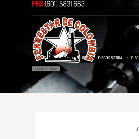
PBX:
(601) 5831 663
IN
INICIO
TIENDA
TRUPER
DISCOS SIERRA
DISC
agosto 7, 2026