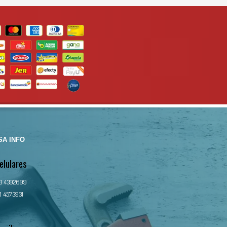
A INFO
elulares
13 4392699
1 4573931