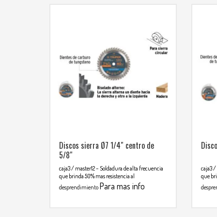
Discos sierra Ø7 1/4″ centro de
Disco
5/8″
caja3 / master12
– Soldadura de alta frecuencia
caja3 /
que brinda 50% mas resistencia al
que bri
Para mas info
desprendimiento
despre
comunicarse al WHATSAPP
comu
3134392699
313439