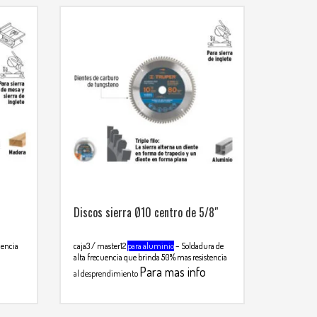
Discos sierra Ø10 centro de 5/8″
uencia
caja3 / master12
para aluminio
– Soldadura de
alta frecuencia que brinda 50% mas resistencia
Para mas info
al desprendimiento
comunicarse al WHATSAPP
3134392699