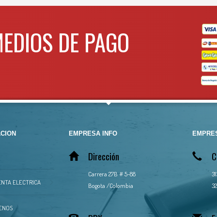
MEDIOS DE PAGO
CION
EMPRESA INFO
EMPRES
Dirección
C
Carrera 27B # 5-88
3
NTA ELECTRICA
Bogota /Colombia
32
ENOS