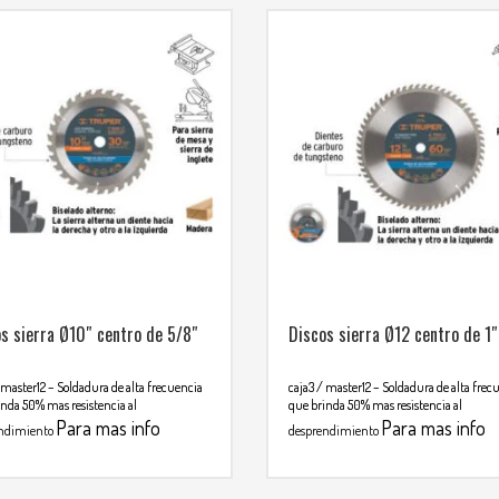
s sierra Ø10″ centro de 5/8″
Discos sierra Ø12 centro de 1″
 master12
– Soldadura de alta frecuencia
caja3 / master12
– Soldadura de alta frec
nda 50% mas resistencia al
que brinda 50% mas resistencia al
Para mas info
Para mas info
ndimiento
desprendimiento
nicarse al WHATSAPP
comunicarse al WHATSAPP
2699
3134392699