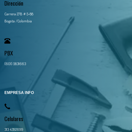
Dirección
Carrera 27B # 5-88
Bogota /Colombia
PBX
(601) 5831663
EMPRESA INFO
Celulares
313 4392699