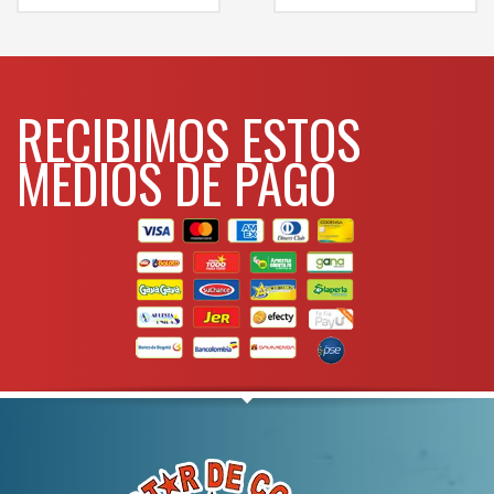
mas info
mas info
comunicarse al
comunicarse al
WHATSAPP
WHATSAPP
3134392699
3134392699
RECIBIMOS ESTOS
MEDIOS DE PAGO