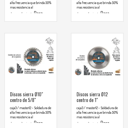
alta frecuencia que brinda 50%
alta frecuencia que brinda 50%
mas resistencia al
mas resistencia al
Para
Para
desprendimiento
desprendimiento
mas info
mas info
comunicarse al
comunicarse al
WHATSAPP
WHATSAPP
3134392699
3134392699
Discos sierra Ø10″
Discos sierra Ø12
centro de 5/8″
centro de 1″
caja3 / master12
– Soldadura de
caja3 / master12
– Soldadura de
alta frecuencia que brinda 50%
alta frecuencia que brinda 50%
mas resistencia al
mas resistencia al
Para
Para
desprendimiento
desprendimiento