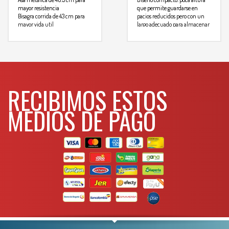
mayor resistencia
que permite guardarse en
Bisagra corrida de 43 cm para
pacios reducidos pero con un
mayor vida util
largo adecuado para almacenar
Charola con siete divisiones
una amplia gama de
(CPU20A)
herramientas con mango largo
Asa metálica de 40.5 cm para
Tapa
mayor resistencia
negra
Bisgra corrida de 43 cm para
Largo
21″
mayor vida util
Ancho
10-3/4″
RECIBIMOS ESTOS
Tapa
Alto
10-1/2″
Largo
Capacidad de almacenaje CM³
38,848
MEDIOS DE PAGO
Ancho
Para mas info
Alto
comunicarse al
Capacidad de almacenaje CM³
WHATSAPP
3134392699
Para mas info
comunicarse al
WHATSAPP
3134392699