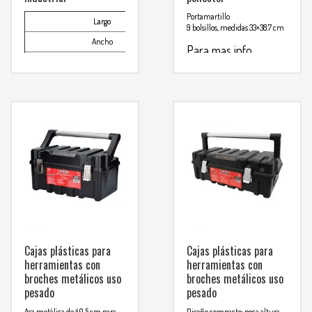
Portamartillo
Largo
24-5/8″
9 bolsillos, medidas 33×38.7 cm
Ancho
9-5/8″
Para mas info
Alto
9-5/8″
comunicarse al
Capacidad de almacenaje CM³
37,383
WHATSAPP
3134392699
Para mas info
comunicarse al
WHATSAPP
3134392699
Cajas plásticas para
Cajas plásticas para
herramientas con
herramientas con
broches metálicos uso
broches metálicos uso
pesado
pesado
Asa metálica de 40.5 cm para
Diseño compacto: poca altura