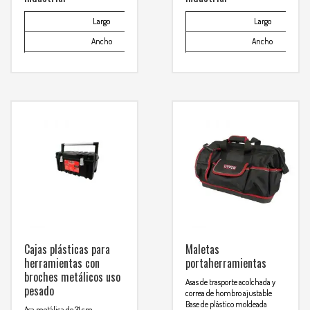
Largo
16-1/8″
Largo
Ancho
7-5/16″
Ancho
Alto
7-1/2″
Alto
Capacidad de almacenaje CM³
Capacidad de almacenaje CM³
14,481
Para mas info
Para mas info
comunicarse al
comunicarse al
WHATSAPP
WHATSAPP
3134392699
3134392699
Cajas plásticas para
Maletas
herramientas con
portaherramientas
broches metálicos uso
Asas de trasporte acolchada y
pesado
correa de hombro ajustable
Base de plástico moldeada
Asa metálica de 31 cm