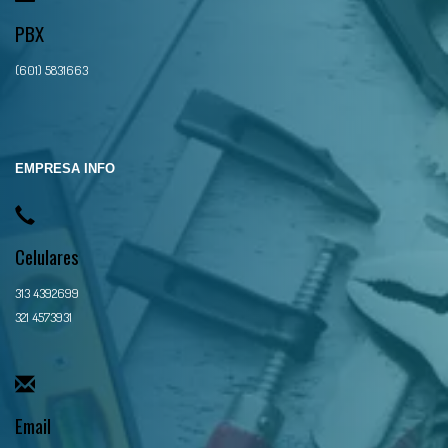
PBX
(601) 5831663
EMPRESA INFO
Celulares
313 4392699
321 4573931
Email