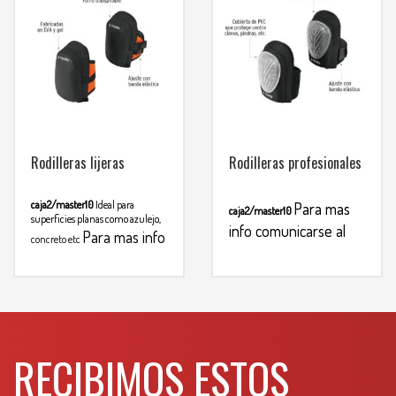
Rodilleras lijeras
Rodilleras profesionales
caja2/master10
Ideal para
Para mas
caja2/master10
superficies planas como azulejo,
info comunicarse al
Para mas info
concreto etc
comunicarse al
WHATSAPP
3134392699
WHATSAPP
3134392699
RECIBIMOS ESTOS