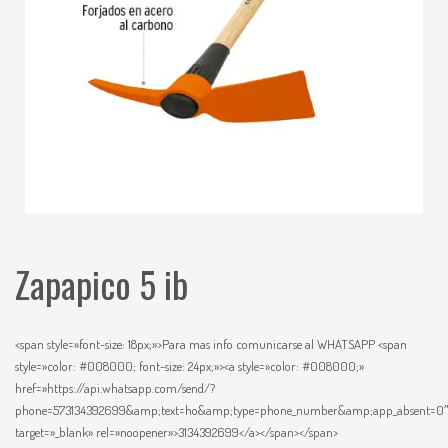
Zapapico 5 ib
<span style=»font-size: 18px;»>Para mas info comunicarse al WHATSAPP <span
style=»color: #008000; font-size: 24px;»><a style=»color: #008000;»
href=»https://api.whatsapp.com/send/?
phone=573134392699&amp;text=ho&amp;type=phone_number&amp;app_absent=0
target=»_blank» rel=»noopener»>3134392699</a></span></span>