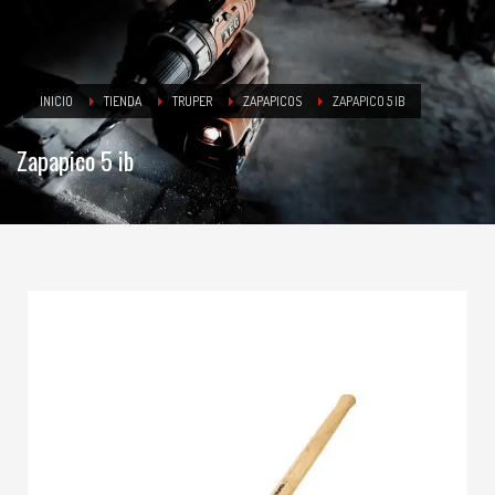
INICIO
TIENDA
TRUPER
ZAPAPICOS
ZAPAPICO 5 IB
Zapapico 5 ib