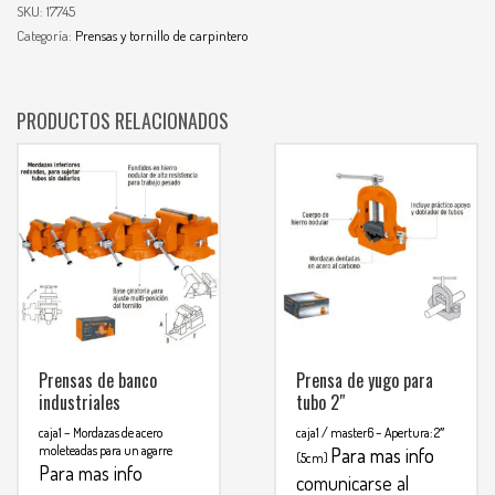
SKU:
17745
Categoría:
Prensas y tornillo de carpintero
PRODUCTOS RELACIONADOS
Prensas de banco
Prensa de yugo para
industriales
tubo 2″
caja1
– Mordazas de acero
caja1 / master6
– Apertura: 2″
moleteadas para un agarre
Para mas info
(5cm)
Para mas info
comunicarse al