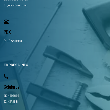
Bogota /Colombia
PBX
(601) 5831663
EMPRESA INFO
Celulares
313 4392699
321 4573931