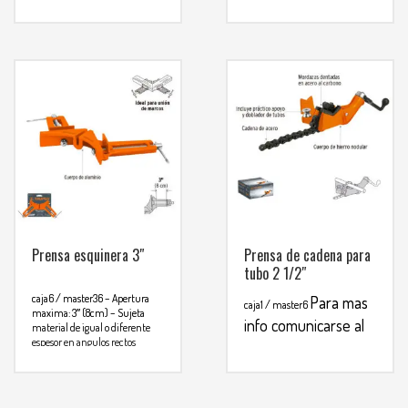
comunicarse al
WHATSAPP
3134392699
WHATSAPP
3134392699
Prensa esquinera 3″
Prensa de cadena para
tubo 2 1/2″
caja6 / master36
– Apertura
Para mas
caja1 / master6
maxima: 3″ (8cm)
– Sujeta
info comunicarse al
material de igual o diferente
espesor en angulos rectos
WHATSAPP
3134392699
Para mas info
comunicarse al