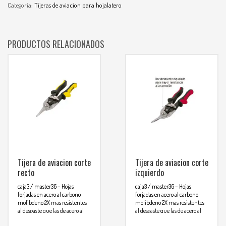
Categoría:
Tijeras de aviacion para hojalatero
PRODUCTOS RELACIONADOS
Tijera de aviacion corte
Tijera de aviacion corte
recto
izquierdo
caja3 / master36
– Hojas
caja3 / master36
– Hojas
forjadas en acero al carbono
forjadas en acero al carbono
molibdeno 2X mas resistentes
molibdeno 2X mas resistentes
al desgaste que las de acero al
al desgaste que las de acero al
Para mas info
Para mas info
carbono
carbono