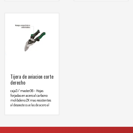
comunicarse al
comunicarse al
WHATSAPP
WHATSAPP
3134392699
3134392699
Tijera de aviacion corte
derecho
caja3 / master36
– Hojas
forjadas en acero al carbono
molibdeno 2X mas resistentes
al desgaste que las de acero al
Para mas info
carbono
comunicarse al
WHATSAPP
3134392699