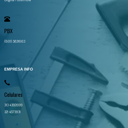
PBX
(601) 5831663
EMPRESA INFO
Celulares
313 4392699
321 4573931