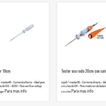
er 19cm
Tester uso rudo 20cm con ca
/ master48
– Corriente alterna
– Ideal para
caja6 / master36
– Corriente directa
– Id
os de 100 – 500V
– Para verificar voltaje
circuitos de 12V
– Para medicion de bateri
Para mas info
Para mas info
ogar
circuitos
nicarse al WHATSAPP
comunicarse al WHATSAPP
2699
3134392699