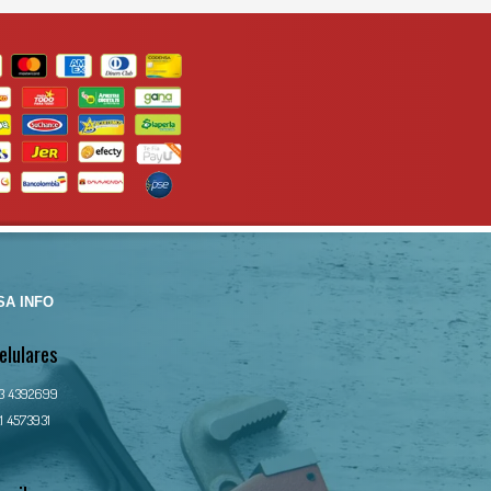
A INFO
elulares
13 4392699
1 4573931