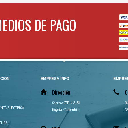
MEDIOS DE PAGO
CION
EMPRESA INFO
EMPRES
Dirección
C
Carrera 27B # 5-88
3
NTA ELECTRICA
Bogota /Colombia
32
ENOS