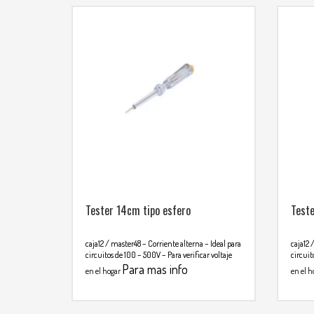
Tester 14cm tipo esfero
Test
caja12 / master48
– Corriente alterna
– Ideal para
caja12 
circuitos de 100 – 500V
– Para verificar voltaje
circuit
Para mas info
en el hogar
en el h
comunicarse al WHATSAPP
comu
3134392699
313439