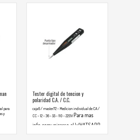
iman
Tester digital de tencion y
polaridad C.A. / C.C.
eal para
caja6 / master72
– Medicion individual de CA /
as y
Para mas
CC
– 12 – 36 – 55 – 110 – 220V
info comunicarse al WHATSAPP
3134392699