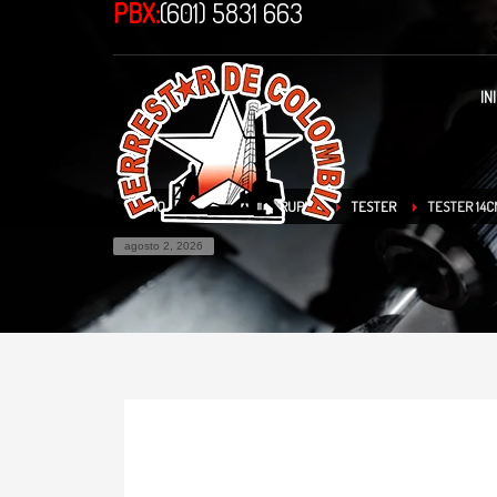
PBX:
(601) 5831 663
IN
INICIO
TIENDA
TRUPER
TESTER
TESTER 14C
agosto 2, 2026