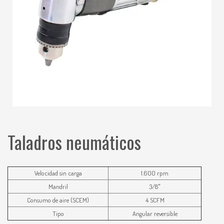
Taladros neumáticos
Velocidad sin carga
1.600 rpm
Mandril
3/8″
Consumo de aire (SCEM)
4 SCFM
Tipo
Angular reversible