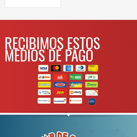
comunicarse al
WHATSAPP
3134392699
RECIBIMOS ESTOS
MEDIOS DE PAGO