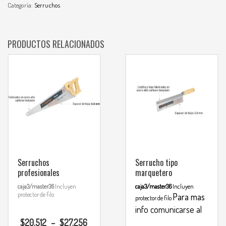
Categoría:
Serruchos
PRODUCTOS RELACIONADOS
Serruchos
Serrucho tipo
profesionales
marquetero
caja3/master36
Incluyen
caja3/master36
Incluyen
protector de filo
Para mas
protector de filo
info comunicarse al
$
20.512
–
$
27.256
WHATSAPP