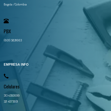
Bogota /Colombia
PBX
(601) 5831663
EMPRESA INFO
Celulares
313 4392699
321 4573931