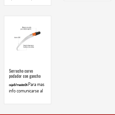
3134392699
Este
producto
tiene
múltiples
variantes.
Las
opciones
se
pueden
elegir
en
Serrucho curvo
la
podador con gancho
página
de
Para mas
caja6/master24
producto
info comunicarse al
WHATSAPP
3134392699