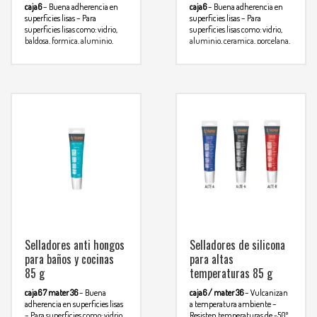
caja6
– Buena adherencia en
caja6
– Buena adherencia en
superficies lisas
– Para
superficies lisas
– Para
superficies lisas como: vidrio,
superficies lisas como: vidrio,
baldosa, formica, aluminio,
aluminio, ceramica, porcelana,
ceramica, porcelana, madera,
madera, hierro, etc
– No cambia
Para
Para mas info
acero inoxidable, etc
de color
mas info
comunicarse al
comunicarse al
WHATSAPP
3134392699
WHATSAPP
3134392699
Selladores anti hongos
Selladores de silicona
para baños y cocinas
para altas
85 g
temperaturas 85 g
caja6 7 mater 36
– Buena
caja6 / mater 36
– Vulcanizan
adherencia en superficies lisas
a temperatura ambiente
–
– Para superficies como: vidrio,
Resisten temperaturas de -50º