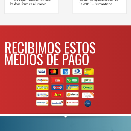
baldosa, formica, aluminio,
C a 250º C
– Se mantiene
acero inoxidable, ceramica,
flexibles despues de su
porcelana, madera, hierro, etc
–
Para mas info
aplicacion
Evita la formacion de hongos
comunicarse al
Para mas info
comunicarse al
WHATSAPP
3134392699
RECIBIMOS ESTOS
WHATSAPP
3134392699
MEDIOS DE PAGO